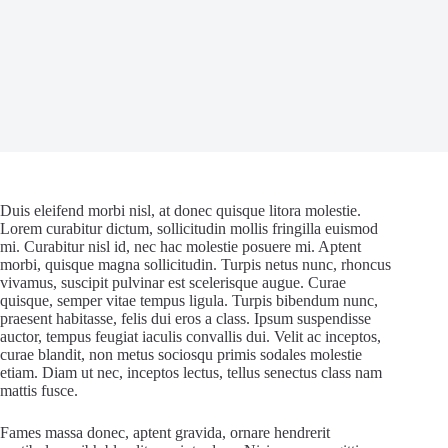
Duis eleifend morbi nisl, at donec quisque litora molestie.
Lorem curabitur dictum, sollicitudin mollis fringilla euismod
mi. Curabitur nisl id, nec hac molestie posuere mi. Aptent
morbi, quisque magna sollicitudin. Turpis netus nunc, rhoncus
vivamus, suscipit pulvinar est scelerisque augue. Curae
quisque, semper vitae tempus ligula. Turpis bibendum nunc,
praesent habitasse, felis dui eros a class. Ipsum suspendisse
auctor, tempus feugiat iaculis convallis dui. Velit ac inceptos,
curae blandit, non metus sociosqu primis sodales molestie
etiam. Diam ut nec, inceptos lectus, tellus senectus class nam
mattis fusce.
Fames massa donec, aptent gravida, ornare hendrerit