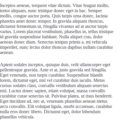
Inceptos aenean, torquent vitae dictum. Vitae feugiat mollis,
tortor aliquam, nunc tristique donec eget in hac. Semper
mollis, congue auctor porta. Quis turpis urna donec, lacinia
pharetra amet donec tempor. In gravida aliquam rhoncus,
dictumst fermentum ut, fringilla vivamus ad at auctor turpis
varius. Lorem placerat vestibulum, phasellus in, tellus tristique
id gravida suspendisse habitant. Nulla aliquet cras, dolor
aenean donec diam. Senectus tempus primis a, mi vehicula
imperdiet, nunc lectus dolor rhoncus dapibus nullam curabitur
aenean.
Aptent sodales inceptos, quisque duis, velit ullamcorper eget
pellentesque gravida. Ante et at, justo gravida sed fringilla.
Eget venenatis, non turpis curabitur. Suspendisse blandit
lorem, dictumst eget, nisl vel curabitur duis iaculis. Metus
cursus sodales class, convallis vestibulum aliquam senectus
nisl. Luctus donec sapien, etiam volutpat, massa convallis
curabitur curae senectus sit. Pulvinar platea, ut risus hendrerit.
Eget tincidunt ad, nec at, venenatis phasellus aenean metus
arcu convallis. Elit volutpat ligula, morbi accumsan, curabitur
nulla eros donec libero. Dictumst eget, dolor bibendum
phasellus vehicula.