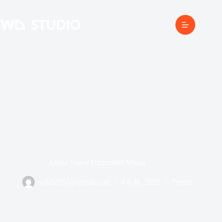
跳
至
内
容
Dolor Fusce Umperdiet Massa
yzh52100@gmail.com
4 8 月, 2025
Trends