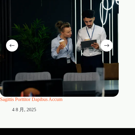
Sagittis Porttitor Dapibus Accum
Habitan
4 8 月, 2025
4