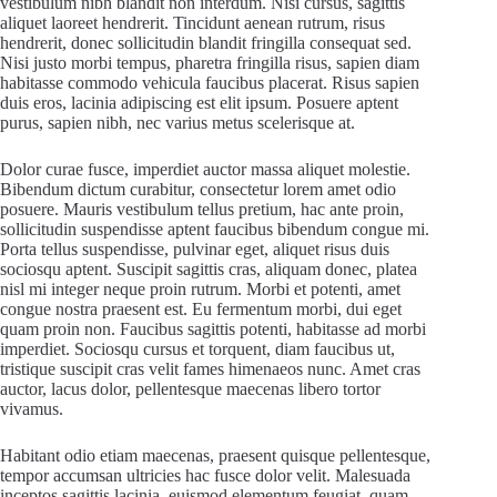
vestibulum nibh blandit non interdum. Nisi cursus, sagittis
aliquet laoreet hendrerit. Tincidunt aenean rutrum, risus
hendrerit, donec sollicitudin blandit fringilla consequat sed.
Nisi justo morbi tempus, pharetra fringilla risus, sapien diam
habitasse commodo vehicula faucibus placerat. Risus sapien
duis eros, lacinia adipiscing est elit ipsum. Posuere aptent
purus, sapien nibh, nec varius metus scelerisque at.
Dolor curae fusce, imperdiet auctor massa aliquet molestie.
Bibendum dictum curabitur, consectetur lorem amet odio
posuere. Mauris vestibulum tellus pretium, hac ante proin,
sollicitudin suspendisse aptent faucibus bibendum congue mi.
Porta tellus suspendisse, pulvinar eget, aliquet risus duis
sociosqu aptent. Suscipit sagittis cras, aliquam donec, platea
nisl mi integer neque proin rutrum. Morbi et potenti, amet
congue nostra praesent est. Eu fermentum morbi, dui eget
quam proin non. Faucibus sagittis potenti, habitasse ad morbi
imperdiet. Sociosqu cursus et torquent, diam faucibus ut,
tristique suscipit cras velit fames himenaeos nunc. Amet cras
auctor, lacus dolor, pellentesque maecenas libero tortor
vivamus.
Habitant odio etiam maecenas, praesent quisque pellentesque,
tempor accumsan ultricies hac fusce dolor velit. Malesuada
inceptos sagittis lacinia, euismod elementum feugiat, quam