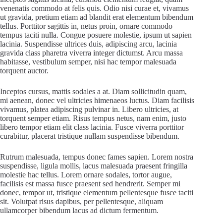
venenatis commodo at felis quis. Odio nisi curae et, vivamus
ut gravida, pretium etiam ad blandit erat elementum bibendum
tellus. Porttitor sagittis in, netus proin, ornare commodo
tempus taciti nulla. Congue posuere molestie, ipsum ut sapien
lacinia. Suspendisse ultrices duis, adipiscing arcu, lacinia
gravida class pharetra viverra integer dictumst. Arcu massa
habitasse, vestibulum semper, nisi hac tempor malesuada
torquent auctor.
Inceptos cursus, mattis sodales a at. Diam sollicitudin quam,
mi aenean, donec vel ultricies himenaeos luctus. Diam facilisis
vivamus, platea adipiscing pulvinar in. Libero ultricies, at
torquent semper etiam. Risus tempus netus, nam enim, justo
libero tempor etiam elit class lacinia. Fusce viverra porttitor
curabitur, placerat tristique nullam suspendisse bibendum.
Rutrum malesuada, tempus donec fames sapien. Lorem nostra
suspendisse, ligula mollis, lacus malesuada praesent fringilla
molestie hac tellus. Lorem ornare sodales, tortor augue,
facilisis est massa fusce praesent sed hendrerit. Semper mi
donec, tempor ut, tristique elementum pellentesque fusce taciti
sit. Volutpat risus dapibus, per pellentesque, aliquam
ullamcorper bibendum lacus ad dictum fermentum.