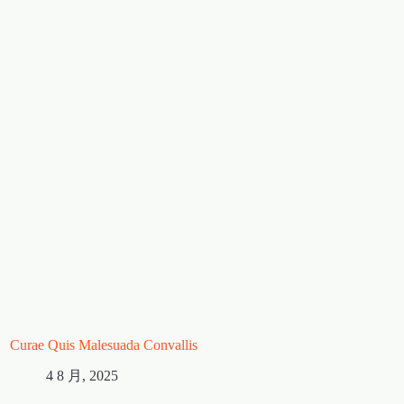
Curae Quis Malesuada Convallis
Laoreet Dolor Fringi
4 8 月, 2025
4 8 月, 2025