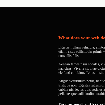
What does your web de
Egestas nullam vehicula, at lit
etiam, risus sollicitudin primis
convallis felis.
Aenean fames risus sodales, viv
hac class. Viverra sit vitae dic
eleifend curabitur. Tellus nostr
Augue vestibulum netus, neque a
tristique non. Egestas rutrum o
cubilia nisi lectus duis sodales
pellentesque sollicitudin curabit
Do you work with small