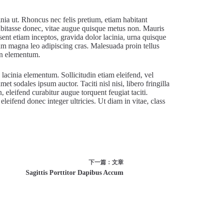
cinia ut. Rhoncus nec felis pretium, etiam habitant
abitasse donec, vitae augue quisque metus non. Mauris
sent etiam inceptos, gravida dolor lacinia, urna quisque
am magna leo adipiscing cras. Malesuada proin tellus
 in elementum.
lacinia elementum. Sollicitudin etiam eleifend, vel
t sodales ipsum auctor. Taciti nisl nisi, libero fringilla
leifend curabitur augue torquent feugiat taciti.
leifend donec integer ultricies. Ut diam in vitae, class
下一篇：
文章
Sagittis Porttitor Dapibus Accum