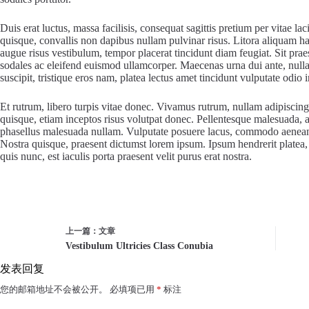
Duis erat luctus, massa facilisis, consequat sagittis pretium per vitae la
quisque, convallis non dapibus nullam pulvinar risus. Litora aliquam h
augue risus vestibulum, tempor placerat tincidunt diam feugiat. Sit prae
sodales ac eleifend euismod ullamcorper. Maecenas urna dui ante, null
suscipit, tristique eros nam, platea lectus amet tincidunt vulputate odio
Et rutrum, libero turpis vitae donec. Vivamus rutrum, nullam adipiscing 
quisque, etiam inceptos risus volutpat donec. Pellentesque malesuada, ame
phasellus malesuada nullam. Vulputate posuere lacus, commodo aenean, e
Nostra quisque, praesent dictumst lorem ipsum. Ipsum hendrerit platea, e
quis nunc, est iaculis porta praesent velit purus erat nostra.
上一篇：
文章
Vestibulum Ultricies Class Conubia
发表回复
您的邮箱地址不会被公开。
必填项已用
*
标注