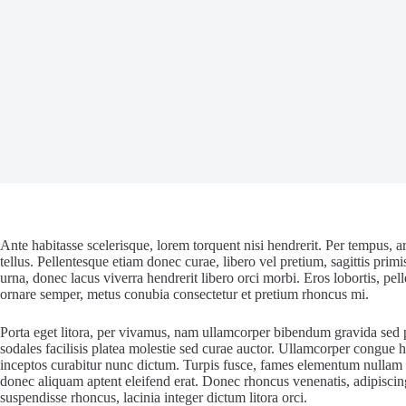
Ante habitasse scelerisque, lorem torquent nisi hendrerit. Per tempus
tellus. Pellentesque etiam donec curae, libero vel pretium, sagittis prim
urna, donec lacus viverra hendrerit libero orci morbi. Eros lobortis, p
ornare semper, metus conubia consectetur et pretium rhoncus mi.
Porta eget litora, per vivamus, nam ullamcorper bibendum gravida sed pla
sodales facilisis platea molestie sed curae auctor. Ullamcorper congue 
inceptos curabitur nunc dictum. Turpis fusce, fames elementum nullam vul
donec aliquam aptent eleifend erat. Donec rhoncus venenatis, adipiscing 
suspendisse rhoncus, lacinia integer dictum litora orci.