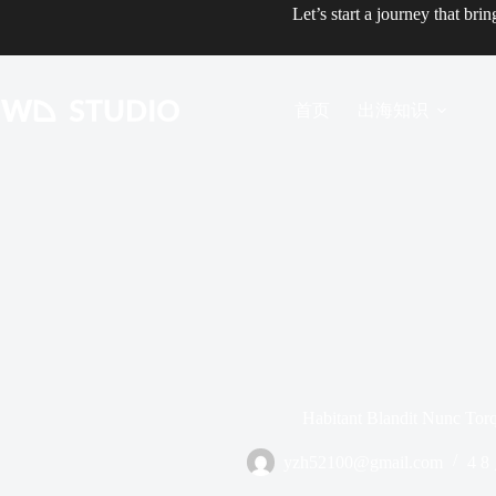
跳
Let’s start a journey that bri
至
内
容
首页
出海知识
Habitant Blandit Nunc Tor
yzh52100@gmail.com
4 8