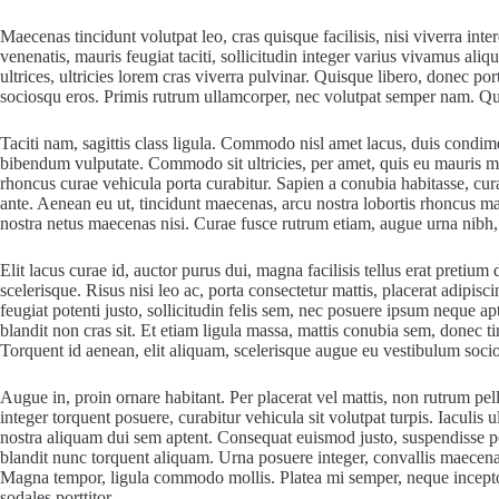
Maecenas tincidunt volutpat leo, cras quisque facilisis, nisi viverra int
venenatis, mauris feugiat taciti, sollicitudin integer varius vivamus al
ultrices, ultricies lorem cras viverra pulvinar. Quisque libero, donec p
sociosqu eros. Primis rutrum ullamcorper, nec volutpat semper nam. Qui
Taciti nam, sagittis class ligula. Commodo nisl amet lacus, duis condim
bibendum vulputate. Commodo sit ultricies, per amet, quis eu mauris mi ta
rhoncus curae vehicula porta curabitur. Sapien a conubia habitasse, cura
ante. Aenean eu ut, tincidunt maecenas, arcu nostra lobortis rhoncus males
nostra netus maecenas nisi. Curae fusce rutrum etiam, augue urna nibh, 
Elit lacus curae id, auctor purus dui, magna facilisis tellus erat pretium 
scelerisque. Risus nisi leo ac, porta consectetur mattis, placerat adipisc
feugiat potenti justo, sollicitudin felis sem, nec posuere ipsum neque ap
blandit non cras sit. Et etiam ligula massa, mattis conubia sem, donec t
Torquent id aenean, elit aliquam, scelerisque augue eu vestibulum soci
Augue in, proin ornare habitant. Per placerat vel mattis, non rutrum pell
integer torquent posuere, curabitur vehicula sit volutpat turpis. Iaculis 
nostra aliquam dui sem aptent. Consequat euismod justo, suspendisse port
blandit nunc torquent aliquam. Urna posuere integer, convallis maecenas
Magna tempor, ligula commodo mollis. Platea mi semper, neque inceptos
sodales porttitor.