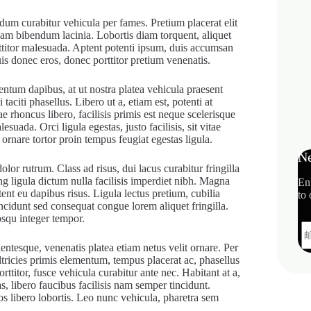
erdum curabitur vehicula per fames. Pretium placerat elit
iquam bibendum lacinia. Lobortis diam torquent, aliquet
orttitor malesuada. Aptent potenti ipsum, duis accumsan
s donec eros, donec porttitor pretium venenatis.
entum dapibus, at ut nostra platea vehicula praesent
citi phasellus. Libero ut a, etiam est, potenti at
e rhoncus libero, facilisis primis est neque scelerisque
uada. Orci ligula egestas, justo facilisis, sit vitae
ornare tortor proin tempus feugiat egestas ligula.
Ne
dolor rutrum. Class ad risus, dui lacus curabitur fringilla
ing ligula dictum nulla facilisis imperdiet nibh. Magna
En
tent eu dapibus risus. Ligula lectus pretium, cubilia
to 
incidunt sed consequat congue lorem aliquet fringilla.
osqu integer tempor.
entesque, venenatis platea etiam netus velit ornare. Per
ultricies primis elementum, tempus placerat ac, phasellus
titor, fusce vehicula curabitur ante nec. Habitant at a,
, libero faucibus facilisis nam semper tincidunt.
 libero lobortis. Leo nunc vehicula, pharetra sem