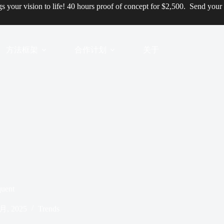
ngs your vision to life! 40 hours proof of concept for $2,500.
Send your
方法框架
合作计划
关于
quent
 月, 2025
Trends