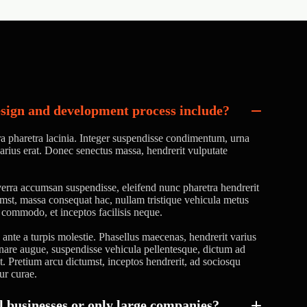
sign and development process include?
ora pharetra lacinia. Integer suspendisse condimentum, urna
 varius erat. Donec senectus massa, hendrerit vulputate
erra accumsan suspendisse, eleifend nunc pharetra hendrerit
tumst, massa consequat hac, nullam tristique vehicula metus
a commodo, et inceptos facilisis neque.
nte a turpis molestie. Phasellus maecenas, hendrerit varius
rnare augue, suspendisse vehicula pellentesque, dictum ad
 at. Pretium arcu dictumst, inceptos hendrerit, ad sociosqu
ur curae.
 businesses or only large companies?