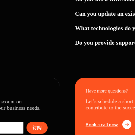
Can you update an exis
What technologies do 
Do you provide support
Have more questions?
Let’s schedule a short
iscount on
contribute to the succe
our business needs.
Book a call now
订阅